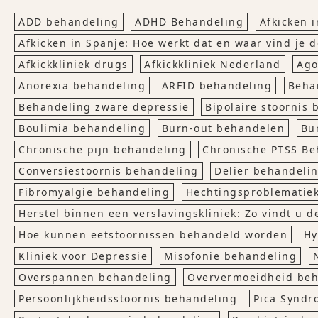
ADD behandeling
ADHD Behandeling
Afkicken 
Afkicken in Spanje: Hoe werkt dat en waar vind je d
Afkickkliniek drugs
Afkickkliniek Nederland
Ago
Anorexia behandeling
ARFID behandeling
Beha
Behandeling zware depressie
Bipolaire stoornis
Boulimia behandeling
Burn-out behandelen
Bu
Chronische pijn behandeling
Chronische PTSS Be
Conversiestoornis behandeling
Delier behandeli
Fibromyalgie behandeling
Hechtingsproblematie
Herstel binnen een verslavingskliniek: Zo vindt u d
Hoe kunnen eetstoornissen behandeld worden
Hy
Kliniek voor Depressie
Misofonie behandeling
Overspannen behandeling
Oververmoeidheid beh
Persoonlijkheidsstoornis behandeling
Pica Syndr