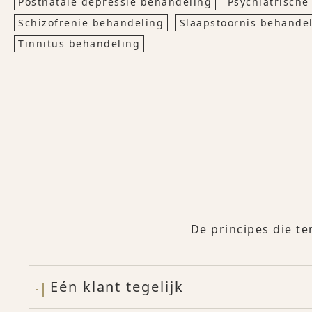
Postnatale depressie behandeling
Psychiatrische
Schizofrenie behandeling
Slaapstoornis behande
Tinnitus behandeling
De principes die te
Eén klant tegelijk