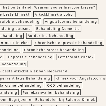
in het buitenland: Waarom zou je hiervoor kiezen?
e beste kliniek?
Afkickkliniek alcohol
rafobie behandeling
Angststoornis behandeling
ndeling autisme
Behandeling Dementie
 behandeling
Borderline behandeling
rn-out klinieken
Chronische depressie behandeling
handeling
Chronische stress behandeling
ng
Depressie behandeling
Eetstoornis kliniek
k behandeling
e beste afkickkliniek van Nederland
perventilatie Behandeling
Kliniek voor Angststoorni
Narcisme behandeling
OCD behandeling
andeling
Paniekaanvallen behandeling
oom: Begrijpen en Behandelen bij Balance Kliniek