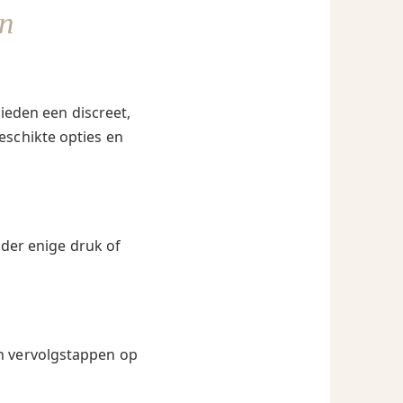
n
ieden een discreet,
eschikte opties en
nder enige druk of
en vervolgstappen op