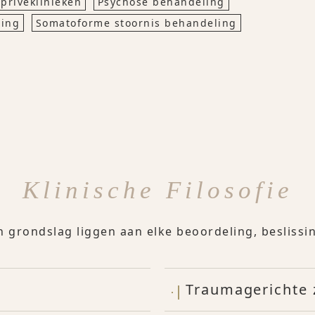
 privéklinieken
Psychose behandeling
ling
Somatoforme stoornis behandeling
Klinische Filosofie
n grondslag liggen aan elke beoordeling, besliss
Traumagerichte 