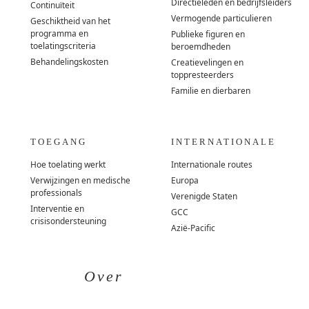
Directieleden en bedrijfsleiders
Continuïteit
Vermogende particulieren
Geschiktheid van het
programma en
Publieke figuren en
toelatingscriteria
beroemdheden
Behandelingskosten
Creatievelingen en
toppresteerders
Familie en dierbaren
TOEGANG
INTERNATIONALE
Hoe toelating werkt
Internationale routes
Verwijzingen en medische
Europa
professionals
Verenigde Staten
Interventie en
GCC
crisisondersteuning
Azië-Pacific
Over