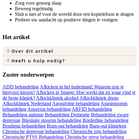
Zorg voor genoeg slaap
Beweeg regelmatig
Sluit u niet af voor de wereld door een koptelefoon te dragen
Probeer uw aandacht op positieve dingen te vestigen
Het artikel
+
Over dit artikel
+
Heeft u hulp nodig?
Zuster onderwerpen
ADD behandeling
Afkicken in het buitenland: Waarom zou je
hiervoor kiezen?
Afkicken in Spanje: Hoe werkt dat en waar vind je
de beste kliniek?
Afkickkliniek alcohol
Afkickkliniek drugs
Afkickkliniek Nederland
Agorafobie behandeling
Angststoornis
behandeling
Anorexia behandeling
ARFID behandeling
Behandeling autisme
Behandeling Dementie
Behandeling zware
depressie
Bipolaire stoornis behandeling
Borderline behandeling
Boulimia behandeling
Burn-out behandelen
Burn-out klinieken
Chronische depressie behandeling
Chronische pijn behandeling
Chronische PTSS Behandeling
Chronische stress behandeling