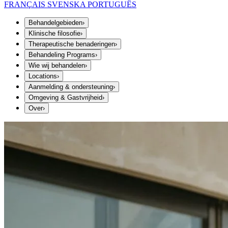
FRANÇAIS
SVENSKA
PORTUGUÊS
Behandelgebieden
›
Klinische filosofie
›
Therapeutische benaderingen
›
Behandeling Programs
›
Wie wij behandelen
›
Locations
›
Aanmelding & ondersteuning
›
Omgeving & Gastvrijheid
›
Over
›