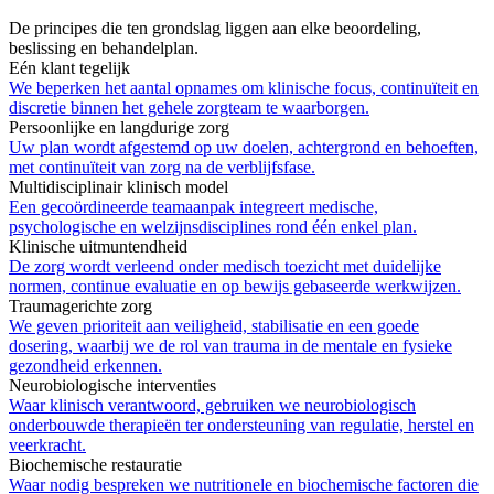
De principes die ten grondslag liggen aan elke beoordeling,
beslissing en behandelplan.
Eén klant tegelijk
We beperken het aantal opnames om klinische focus, continuïteit en
discretie binnen het gehele zorgteam te waarborgen.
Persoonlijke en langdurige zorg
Uw plan wordt afgestemd op uw doelen, achtergrond en behoeften,
met continuïteit van zorg na de verblijfsfase.
Multidisciplinair klinisch model
Een gecoördineerde teamaanpak integreert medische,
psychologische en welzijnsdisciplines rond één enkel plan.
Klinische uitmuntendheid
De zorg wordt verleend onder medisch toezicht met duidelijke
normen, continue evaluatie en op bewijs gebaseerde werkwijzen.
Traumagerichte zorg
We geven prioriteit aan veiligheid, stabilisatie en een goede
dosering, waarbij we de rol van trauma in de mentale en fysieke
gezondheid erkennen.
Neurobiologische interventies
Waar klinisch verantwoord, gebruiken we neurobiologisch
onderbouwde therapieën ter ondersteuning van regulatie, herstel en
veerkracht.
Biochemische restauratie
Waar nodig bespreken we nutritionele en biochemische factoren die