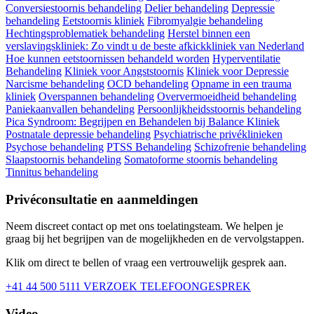
Conversiestoornis behandeling
Delier behandeling
Depressie
behandeling
Eetstoornis kliniek
Fibromyalgie behandeling
Hechtingsproblematiek behandeling
Herstel binnen een
verslavingskliniek: Zo vindt u de beste afkickkliniek van Nederland
Hoe kunnen eetstoornissen behandeld worden
Hyperventilatie
Behandeling
Kliniek voor Angststoornis
Kliniek voor Depressie
Narcisme behandeling
OCD behandeling
Opname in een trauma
kliniek
Overspannen behandeling
Oververmoeidheid behandeling
Paniekaanvallen behandeling
Persoonlijkheidsstoornis behandeling
Pica Syndroom: Begrijpen en Behandelen bij Balance Kliniek
Postnatale depressie behandeling
Psychiatrische privéklinieken
Psychose behandeling
PTSS Behandeling
Schizofrenie behandeling
Slaapstoornis behandeling
Somatoforme stoornis behandeling
Tinnitus behandeling
Privéconsultatie en aanmeldingen
Neem discreet contact op met ons toelatingsteam. We helpen je
graag bij het begrijpen van de mogelijkheden en de vervolgstappen.
Klik om direct te bellen of vraag een vertrouwelijk gesprek aan.
+41 44 500 5111
VERZOEK TELEFOONGESPREK
Video