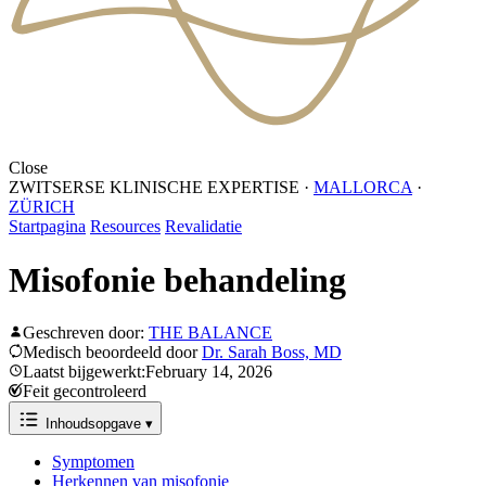
Close
ZWITSERSE KLINISCHE EXPERTISE
·
MALLORCA
·
ZÜRICH
Startpagina
Resources
Revalidatie
Misofonie behandeling
Geschreven door:
THE BALANCE
Medisch beoordeeld door
Dr. Sarah Boss, MD
Laatst bijgewerkt:February 14, 2026
Feit gecontroleerd
Inhoudsopgave
▾
Symptomen
Herkennen van misofonie