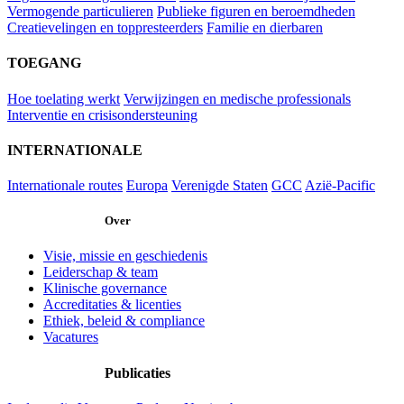
Vermogende particulieren
Publieke figuren en beroemdheden
Creatievelingen en toppresteerders
Familie en dierbaren
TOEGANG
Hoe toelating werkt
Verwijzingen en medische professionals
Interventie en crisisondersteuning
INTERNATIONALE
Internationale routes
Europa
Verenigde Staten
GCC
Azië-Pacific
Over
Visie, missie en geschiedenis
Leiderschap & team
Klinische governance
Accreditaties & licenties
Ethiek, beleid & compliance
Vacatures
Publicaties