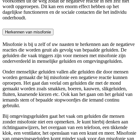
voorkomen uit de weg zodat de negatieve reactie in hen zelf niet
wordt opgeroepen. Dit kan een enorm effect hebben op het
dagelijkse functioneren en de sociale contacten die het individu
onderhoudt.
Herkennen van misofonie
Misofonie is bij u zelf of uw naasten te herkennen aan de negatieve
reacties die worden geuit als gevolg van bepaalde geluiden. De
geluiden die vaak triggers zijn voor mensen met misofonie zijn
onderverdeeld in menselijke geluiden en omgevingsgeluiden.
Onder menselijke geluiden vallen alle geluiden die door mensen
worden gemaakt die bij misofonie een negatieve reactie kunnen
oproepen. Het gaat dan veelal om geluiden die met de mond
gemaakt worden zoals smakken, boeren, kauwen, slikgeluiden,
fluiten, knarsende kiezen etc. Ook kan het gaan om het geluid van
iemands stem of bepaalde stopwoordjes die iemand continu
gebruikt.
Bij omgevingsgeluiden gaat het vaak om geluiden die mensen
zonder misofonie niet een opmerken. Je kunt hierbij denken aan
richtingaanwijzers, het overgaan van een telefoon, een tikkende
klok, een ventilator, het openslaan van een krant en meer. Misofonie
van omgevingsgeluiden komt minder vaak voor dan misofonie van