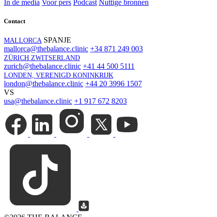
In de media
Voor pers
Podcast
Nuttige bronnen
Contact
SPANJE
MALLORCA
mallorca@thebalance.clinic
+34 871 249 003
ZÜRICH ZWITSERLAND
zurich@thebalance.clinic
+41 44 500 5111
LONDEN, VERENIGD KONINKRIJK
london@thebalance.clinic
+44 20 3996 1507
VS
usa@thebalance.clinic
+1 917 672 8203