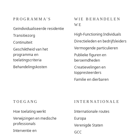
PROGRAMMA'S
WIE BEHANDELEN
WE
Geïndividualiseerde residentie
High-Functioning Individuals
Transitiezorg
Directieleden en bedrijfsleiders
Continuïteit
Vermogende particulieren
Geschiktheid van het
programma en
Publieke figuren en
toelatingscriteria
beroemdheden
Behandelingskosten
Creatievelingen en
toppresteerders
Familie en dierbaren
TOEGANG
INTERNATIONALE
Hoe toelating werkt
Internationale routes
Verwijzingen en medische
Europa
professionals
Verenigde Staten
Interventie en
GCC