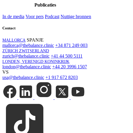
Publicaties
In de media
Voor pers
Podcast
Nuttige bronnen
Contact
SPANJE
MALLORCA
mallorca@thebalance.clinic
+34 871 249 003
ZÜRICH ZWITSERLAND
zurich@thebalance.clinic
+41 44 500 5111
LONDEN, VERENIGD KONINKRIJK
london@thebalance.clinic
+44 20 3996 1507
VS
usa@thebalance.clinic
+1 917 672 8203