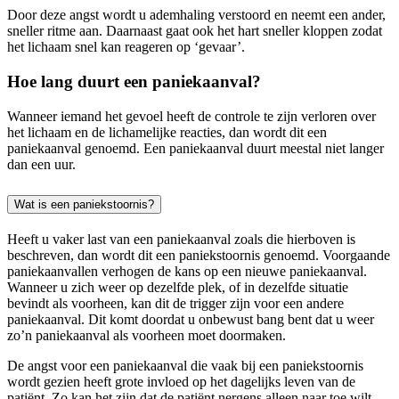
Door deze angst wordt u ademhaling verstoord en neemt een ander,
sneller ritme aan. Daarnaast gaat ook het hart sneller kloppen zodat
het lichaam snel kan reageren op ‘gevaar’.
Hoe lang duurt een paniekaanval?
Wanneer iemand het gevoel heeft de controle te zijn verloren over
het lichaam en de lichamelijke reacties, dan wordt dit een
paniekaanval genoemd. Een paniekaanval duurt meestal niet langer
dan een uur.
Wat is een paniekstoornis?
Heeft u vaker last van een paniekaanval zoals die hierboven is
beschreven, dan wordt dit een paniekstoornis genoemd. Voorgaande
paniekaanvallen verhogen de kans op een nieuwe paniekaanval.
Wanneer u zich weer op dezelfde plek, of in dezelfde situatie
bevindt als voorheen, kan dit de trigger zijn voor een andere
paniekaanval. Dit komt doordat u onbewust bang bent dat u weer
zo’n paniekaanval als voorheen moet doormaken.
De angst voor een paniekaanval die vaak bij een paniekstoornis
wordt gezien heeft grote invloed op het dagelijks leven van de
patiënt. Zo kan het zijn dat de patiënt nergens alleen naar toe wilt