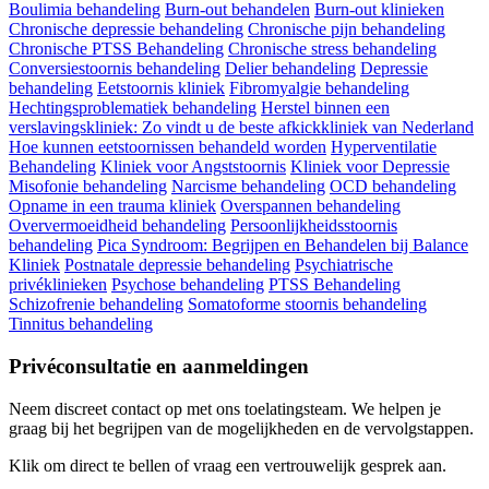
Boulimia behandeling
Burn-out behandelen
Burn-out klinieken
Chronische depressie behandeling
Chronische pijn behandeling
Chronische PTSS Behandeling
Chronische stress behandeling
Conversiestoornis behandeling
Delier behandeling
Depressie
behandeling
Eetstoornis kliniek
Fibromyalgie behandeling
Hechtingsproblematiek behandeling
Herstel binnen een
verslavingskliniek: Zo vindt u de beste afkickkliniek van Nederland
Hoe kunnen eetstoornissen behandeld worden
Hyperventilatie
Behandeling
Kliniek voor Angststoornis
Kliniek voor Depressie
Misofonie behandeling
Narcisme behandeling
OCD behandeling
Opname in een trauma kliniek
Overspannen behandeling
Oververmoeidheid behandeling
Persoonlijkheidsstoornis
behandeling
Pica Syndroom: Begrijpen en Behandelen bij Balance
Kliniek
Postnatale depressie behandeling
Psychiatrische
privéklinieken
Psychose behandeling
PTSS Behandeling
Schizofrenie behandeling
Somatoforme stoornis behandeling
Tinnitus behandeling
Privéconsultatie en aanmeldingen
Neem discreet contact op met ons toelatingsteam. We helpen je
graag bij het begrijpen van de mogelijkheden en de vervolgstappen.
Klik om direct te bellen of vraag een vertrouwelijk gesprek aan.