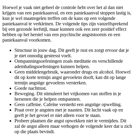
Hoewel je vaak niet geheel de controle hebt over het al dan niet
krijgen van een paniekaanval, en een paniekaanval stoppen lastig is,
kun je wel maatregelen treffen om de kans op een volgende
paniekaanval te verkleinen. De volgende tips zijn vanzelfsprekend
bij een gezonde leefstijl, maar kunnen ook een zeer positief effect
hebben op het herstel van een psychische angststoornis en een
paniekaanval voorkomen.
Structuur in jouw dag. Dit geeft je rust en zorgt ervoor dat je
je niet onnodig gestresst voelt.
Ontspanningsoefeningen zoals meditatie en verschillende
ademhalingsoefeningen kunnen helpen.
Geen middelengebruik, waaronder drugs en alcohol. Hoewel
dit op korte termijn angst gevoelens dooft, kan dit op lange
termijn angstige gevoelens versterken.
Goede nachtrust.
Beweging. Dit stimuleert het vrijkomen van stoffen in je
hersenen die je helpen ontspannen.
Geen caffeine. Cafeïne versterkt een angstige opwelling.
Praat over je angsten met je naasten. Dit lucht vaak op en
geeft je het gevoel er niet alleen voor te staan.
Probeer plaatsen die angst opwekken niet te vermijden. Dit
zal de angst alleen maar verhogen de volgende keer dat u zich
op die plaats bevindt.