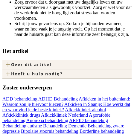
Zorg ervoor dat u doorgaat met uw dagelijks leven en uw
werkzaamheden als gewoonlijk voortzet. Zorg er wel voor dat
de werkdruk niet te hoog ligt zodat stress kan worden
voorkomen.
Schrijf jouw gevoelens op. Zo kun je bijhouden wanneer,
waar en hoe vaak je je angstig voelt. Op het moment dat je
naar de huisarts gaat kan deze informatie zeer belangrijk zijn.
Het artikel
+
Over dit artikel
+
Heeft u hulp nodig?
Zuster onderwerpen
ADD behandeling
ADHD Behandeling
Afkicken in het buitenland:
Waarom zou je hiervoor kiezen?
Afkicken in Spanje: Hoe werkt dat
en waar vind je de beste kliniek?
Afkickkliniek alcohol
Afkickkliniek drugs
Afkickkliniek Nederland
Agorafobie
behandeling
Anorexia behandeling
ARFID behandeling
Behandeling autisme
Behandeling Dementie
Behandeling zware
depressie
Bipolaire stoornis behandeling
Borderline behandeling