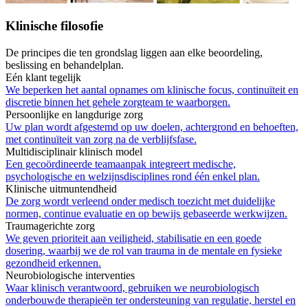
Klinische filosofie
De principes die ten grondslag liggen aan elke beoordeling,
beslissing en behandelplan.
Eén klant tegelijk
We beperken het aantal opnames om klinische focus, continuïteit en
discretie binnen het gehele zorgteam te waarborgen.
Persoonlijke en langdurige zorg
Uw plan wordt afgestemd op uw doelen, achtergrond en behoeften,
met continuïteit van zorg na de verblijfsfase.
Multidisciplinair klinisch model
Een gecoördineerde teamaanpak integreert medische,
psychologische en welzijnsdisciplines rond één enkel plan.
Klinische uitmuntendheid
De zorg wordt verleend onder medisch toezicht met duidelijke
normen, continue evaluatie en op bewijs gebaseerde werkwijzen.
Traumagerichte zorg
We geven prioriteit aan veiligheid, stabilisatie en een goede
dosering, waarbij we de rol van trauma in de mentale en fysieke
gezondheid erkennen.
Neurobiologische interventies
Waar klinisch verantwoord, gebruiken we neurobiologisch
onderbouwde therapieën ter ondersteuning van regulatie, herstel en