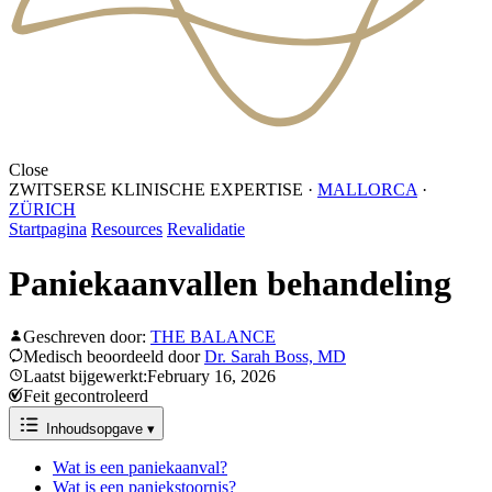
Close
ZWITSERSE KLINISCHE EXPERTISE
·
MALLORCA
·
ZÜRICH
Startpagina
Resources
Revalidatie
Paniekaanvallen behandeling
Geschreven door:
THE BALANCE
Medisch beoordeeld door
Dr. Sarah Boss, MD
Laatst bijgewerkt:February 16, 2026
Feit gecontroleerd
Inhoudsopgave
▾
Wat is een paniekaanval?
Wat is een paniekstoornis?