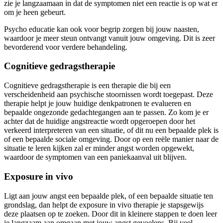
zie je langzaamaan in dat de symptomen niet een reactie is op wat er
om je heen gebeurt.
Psycho educatie kan ook voor begrip zorgen bij jouw naasten,
waardoor je meer steun ontvangt vanuit jouw omgeving. Dit is zeer
bevorderend voor verdere behandeling.
Cognitieve gedragstherapie
Cognitieve gedragstherapie is een therapie die bij een
verscheidenheid aan psychische stoornissen wordt toegepast. Deze
therapie helpt je jouw huidige denkpatronen te evalueren en
bepaalde ongezonde gedachtegangen aan te passen. Zo kom je er
achter dat de huidige angstreactie wordt opgeroepen door het
verkeerd interpreteren van een situatie, of dit nu een bepaalde plek is
of een bepaalde sociale omgeving. Door op een reële manier naar de
situatie te leren kijken zal er minder angst worden opgewekt,
waardoor de symptomen van een paniekaanval uit blijven.
Exposure in vivo
Ligt aan jouw angst een bepaalde plek, of een bepaalde situatie ten
grondslag, dan helpt de exposure in vivo therapie je stapsgewijs
deze plaatsen op te zoeken. Door dit in kleinere stappen te doen leer
je langzaam aan omgaan met jouw angst gevoelens. Bij veel