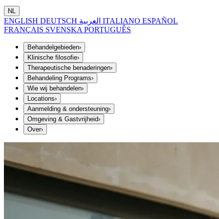
NL
ENGLISH
DEUTSCH
العربية
ITALIANO
ESPAÑOL
FRANÇAIS
SVENSKA
PORTUGUÊS
Behandelgebieden
›
Klinische filosofie
›
Therapeutische benaderingen
›
Behandeling Programs
›
Wie wij behandelen
›
Locations
›
Aanmelding & ondersteuning
›
Omgeving & Gastvrijheid
›
Over
›