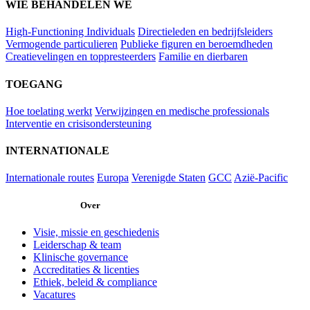
WIE BEHANDELEN WE
High-Functioning Individuals
Directieleden en bedrijfsleiders
Vermogende particulieren
Publieke figuren en beroemdheden
Creatievelingen en toppresteerders
Familie en dierbaren
TOEGANG
Hoe toelating werkt
Verwijzingen en medische professionals
Interventie en crisisondersteuning
INTERNATIONALE
Internationale routes
Europa
Verenigde Staten
GCC
Azië-Pacific
Over
Visie, missie en geschiedenis
Leiderschap & team
Klinische governance
Accreditaties & licenties
Ethiek, beleid & compliance
Vacatures