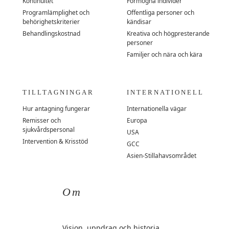
Kontinuitet
Förmögna individer
Programlämplighet och
Offentliga personer och
behörighetskriterier
kändisar
Behandlingskostnad
Kreativa och högpresterande
personer
Familjer och nära och kära
TILLTAGNINGAR
INTERNATIONELL
Hur antagning fungerar
Internationella vägar
Remisser och
Europa
sjukvårdspersonal
USA
Intervention & Krisstöd
GCC
Asien-Stillahavsområdet
Om
Vision, uppdrag och historia