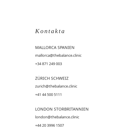
Kontakta
MALLORCA
SPANIEN
mallorca@thebalance.clinic
+34 871 249 003
ZÜRICH SCHWEIZ
zurich@thebalance.clinic
+41 44 500 5111
LONDON STORBRITANNIEN
london@thebalance.clinic
+44 20 3996 1507