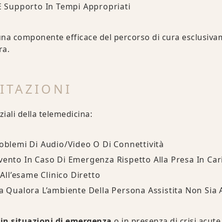
 E Supporto In Tempi Appropriati
 una componente efficace del percorso di cura esclusiv
ra.
MITAZIONI
nziali della telemedicina:
roblemi Di Audio/video O Di Connettività
vento In Caso Di Emergenza Rispetto Alla Presa In Car
 All’esame Clinico Diretto
za Qualora L’ambiente Della Persona Assistita Non Si
 in situazioni di emergenza
o in presenza di crisi acute